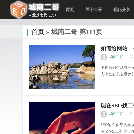
首页
关于二哥
优化分享
首页
» 城南二哥 第111页
如何给网站一
城南二哥
现在我们生活在一
人挖空心思去发大
越多，导致粥只有
站可怕的是定位不清。
优化分享
现在SEO找
城南二哥
SEO这么多年的发
不仅在SEO行业，