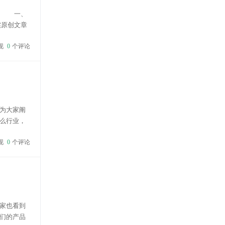
续。 一、
实原创文章
 二、定位
现
0
个评论
为大家阐
么行业，
绍，那么
现
0
个评论
家也看到
们的产品