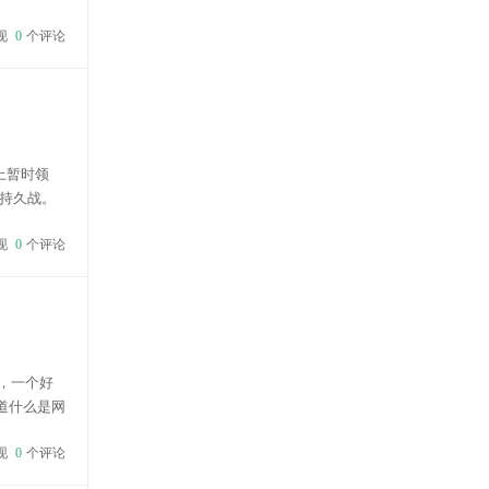
很难招到
现
0
个评论
上暂时领
持久战。
搜索引擎也
现
0
个评论
，一个好
道什么是网
验不好的
现
0
个评论