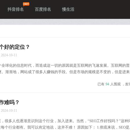
抖音排名
百度排名
慢生活
个好的定位？
2024-10-11
个全球化的信息时代，而造成这一切的原因就是互联网的飞速发展。互联网的普
财。渐渐地，网站成了很多人赚钱的手段。但是市场的规模是不变的，但是进来
这么多，只有有能力的人才能喝。 就像盲人一样，什么都做，却不知道有没有用
已有
94
人围观 ，发
如果...
工作难吗？
2024-10-11
展，很多人也逐渐意识到这个行业，加入进来。当然，“SEO工作好找吗？”这种
在每个行业都有。我可以肯定地说，这并不难！ 原因如下： 1.彻底来说，SEO