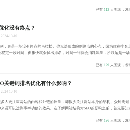
才发展了十年，离饱和还很远。这么说吧，我身边很多公司都在招聘SEO，但是
已有
113
人围观 ，发
优化没有终点？
2024-10-10
米冲刺，更是一场没有终点的马拉松。你无法形成跑到终点的心态，因为你在排名
会稳定一段时间，但很快就会掉出排名，时间一到就会消耗流量，所以这是一场
高考冲刺逆水行舟，不进则退。 如何才能不断进步？ 随着互联网的快速发展，
已有
129
人围观 ，发
...
EO关键词排名优化有什么影响？
2024-10-10
，很多人更注重网站的内容和外链的质量，却很少关注网站本身的结构。众所周知
O来说可以达到事半功倍的效果。在了解网站结构对SEO的影响之前，首先要知
户体验 现在网站的可用性标准比互联网早期严格得多。如果访问者访问一个体
已有
196
人围观 ，发
..