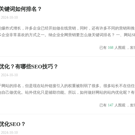
关键词如何排名？
2024-10-10
的爆炸式增长，许多企业已经开始做在线营销，同时，还有许多不同的营销和推
企业非常喜欢的方式之一。纳企业全网营销要怎么做关键词排名？ 一、网站S
业网络优化和推广获取更多有价值的用户流量，首先需要为网站建立一个好的关
已有
168
人围观 ，发
站定...
优化？有哪些SEO技巧？
2024-10-10
于网站的排名，但是现在站外链接引入的权重被削弱了很多。很多站长不在信任
内自己做优化。站外优化只是辅助功能。所以，如何做好网站的站内优化呢？有何
包括几个关键点，url结构、关键词布局、内容布局和内链布局。 1、url结构
已有
147
人围观 ，发
优化SEO？
2024-10-10