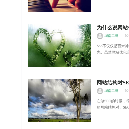
进的，但是到现在
人。虽然中国人...
优化分享
为什么说网站
城南二哥
Seo不仅仅是百
先。虽然网站优化
Seo网站优化就像
在不断发展，其算法也
优化分享
网站结构对S
城南二哥
在做SEO的时候
的网站结构对于SE
站结构。 1、用
网站，他们会尽量避.
优化分享