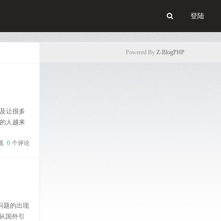
登陆
Powered By
Z-BlogPHP
及让很多
的人越来
。 建立网
现
0
个评论
问题的出现
是从国外引