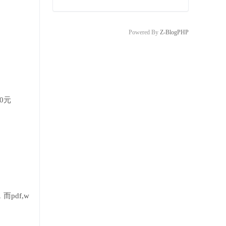
Powered By
Z-BlogPHP
0元
pdf,w