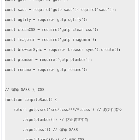
const sass = require('gulp-sass')(require('sass'));

const uglify = require('gulp-uglify');

const cleanCSS = require('gulp-clean-css');

const imagemin = require('gulp-imagemin');

const browserSync = require('browser-sync').create();

const plumber = require('gulp-plumber');

const rename = require('gulp-rename');

// 编译 SASS 为 CSS

function compileSass() {

    return gulp.src('src/scss/**/*.scss') // 源文件路径

        .pipe(plumber()) // 防止管道中断

        .pipe(sass()) // 编译 SASS

        .pipe(cleanCSS()) // 压缩 CSS
