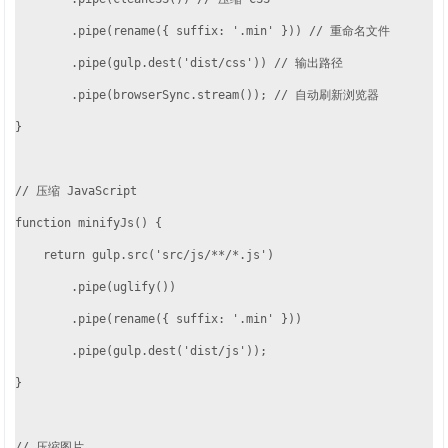
        .pipe(rename({ suffix: '.min' })) // 重命名文件

        .pipe(gulp.dest('dist/css')) // 输出路径

        .pipe(browserSync.stream()); // 自动刷新浏览器

}

// 压缩 JavaScript

function minifyJs() {

    return gulp.src('src/js/**/*.js')

        .pipe(uglify())

        .pipe(rename({ suffix: '.min' }))

        .pipe(gulp.dest('dist/js'));

}

// 压缩图片
