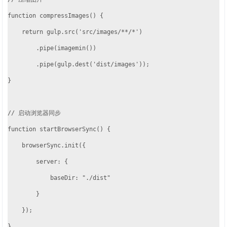
function compressImages() {

    return gulp.src('src/images/**/*')

        .pipe(imagemin())

        .pipe(gulp.dest('dist/images'));

}

// 启动浏览器同步

function startBrowserSync() {

    browserSync.init({

        server: {

            baseDir: "./dist"

        }

    });

}
