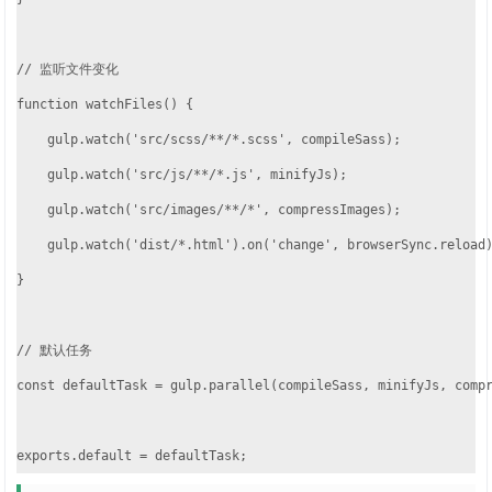
// 监听文件变化

function watchFiles() {

    gulp.watch('src/scss/**/*.scss', compileSass);

    gulp.watch('src/js/**/*.js', minifyJs);

    gulp.watch('src/images/**/*', compressImages);

    gulp.watch('dist/*.html').on('change', browserSync.reload)
}

// 默认任务

const defaultTask = gulp.parallel(compileSass, minifyJs, compr
exports.default = defaultTask;