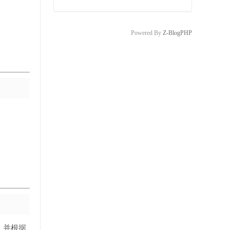
Powered By
Z-BlogPHP
息，并根据