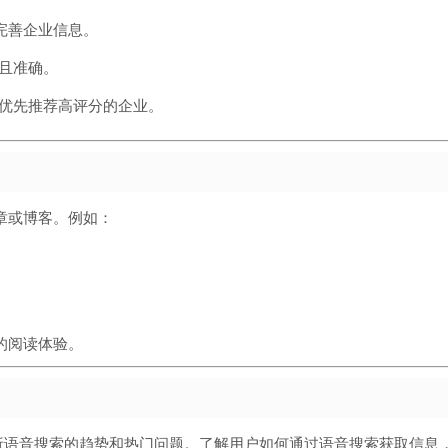
台上完善企业信息。
且准确。
优先推荐高评分的企业。
章或博客。例如：
的阅读体验。
EMrush）分析语音搜索的趋势和热门问题。了解用户如何通过语音搜索获取信