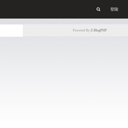
登陆
Powered By
Z-BlogPHP