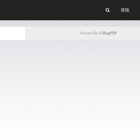
登陆
Powered By
Z-BlogPHP