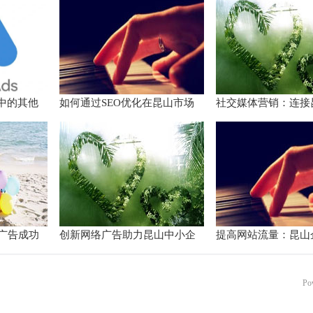
ds中的其他
如何通过SEO优化在昆山市场
社交媒体营销：连接
脱颖而出
的桥梁
广告成功
创新网络广告助力昆山中小企
提高网站流量：昆山
业快速成长
线推广秘籍
Po