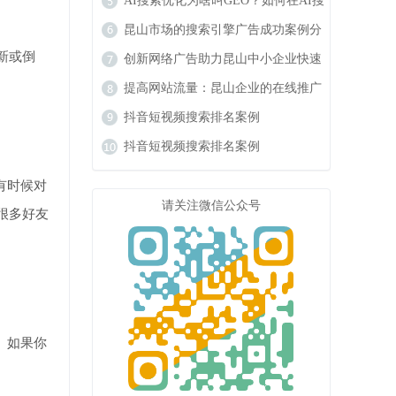
响力
AI搜索优化为啥叫GEO？如何在AI搜
索中获得排名？
昆山市场的搜索引擎广告成功案例分
新或倒
析
创新网络广告助力昆山中小企业快速
成长
提高网站流量：昆山企业的在线推广
秘籍
抖音短视频搜索排名案例
抖音短视频搜索排名案例
有时候对
请关注微信公众号
很多好友
。如果你