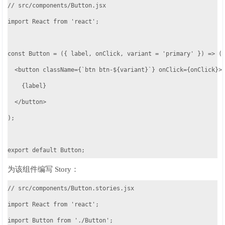
// src/components/Button.jsx

import React from 'react';

const Button = ({ label, onClick, variant = 'primary' }) => (

  <button className={`btn btn-${variant}`} onClick={onClick}>

    {label}

  </button>

);

export default Button;
为该组件编写 Story：
// src/components/Button.stories.jsx

import React from 'react';

import Button from './Button';
