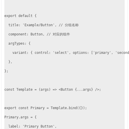
export default {

  title: 'Example/Button', // 分组名称

  component: Button, // 对应的组件

  argTypes: {

    variant: { control: 'select', options: ['primary', 'seco
  },

};

const Template = (args) => <Button {...args} />;

export const Primary = Template.bind({});

Primary.args = {

  label: 'Primary Button',
