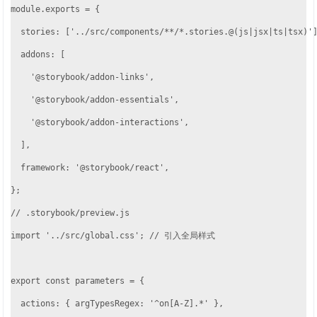
module.exports = {

  stories: ['../src/components/**/*.stories.@(js|jsx|ts|tsx)']
  addons: [

    '@storybook/addon-links',

    '@storybook/addon-essentials',

    '@storybook/addon-interactions',

  ],

  framework: '@storybook/react',

};
// .storybook/preview.js

import '../src/global.css'; // 引入全局样式

export const parameters = {

  actions: { argTypesRegex: '^on[A-Z].*' },
