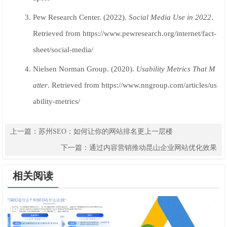
Pew Research Center. (2022).
Social Media Use in 2022
.
Retrieved from https://www.pewresearch.org/internet/fact-
sheet/social-media/
Nielsen Norman Group. (2020).
Usability Metrics That M
atter
. Retrieved from https://www.nngroup.com/articles/us
ability-metrics/
上一篇：
苏州SEO：如何让你的网站排名更上一层楼
下一篇：
通过内容营销推动昆山企业网站优化效果
相关阅读