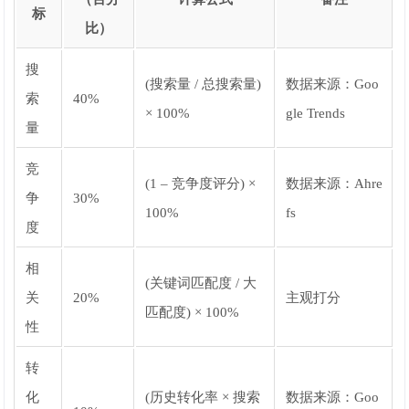
标
比）
搜
(搜索量 / 总搜索量)
数据来源：Goo
索
40%
× 100%
gle Trends
量
竞
(1 – 竞争度评分) ×
数据来源：Ahre
争
30%
100%
fs
度
相
(关键词匹配度 / 大
关
20%
主观打分
匹配度) × 100%
性
转
化
(历史转化率 × 搜索
数据来源：Goo