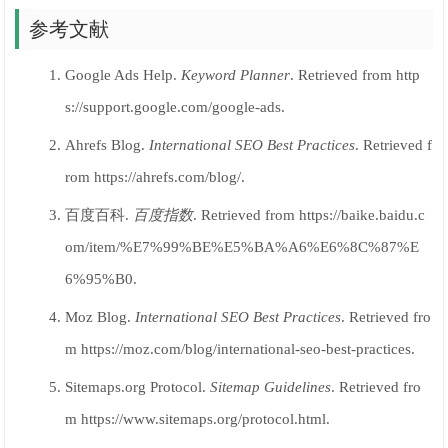
参考文献
Google Ads Help.
Keyword Planner
. Retrieved from http
s://support.google.com/google-ads.
Ahrefs Blog.
International SEO Best Practices
. Retrieved f
rom https://ahrefs.com/blog/.
百度百科.
百度指数
. Retrieved from https://baike.baidu.c
om/item/%E7%99%BE%E5%BA%A6%E6%8C%87%E
6%95%B0.
Moz Blog.
International SEO Best Practices
. Retrieved fro
m https://moz.com/blog/international-seo-best-practices.
Sitemaps.org Protocol.
Sitemap Guidelines
. Retrieved fro
m https://www.sitemaps.org/protocol.html.