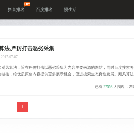
抖音排名
百度排名
慢生活
算法,严厉打击恶劣采集
2017-07-07
出飓风算法，旨在严厉打击以恶劣采集为内容主要来源的网站，同时百度搜索将
集链接，给优质原创内容提供更多展示机会，促进搜索生态良性发展。飓风算法
会根据情况随时调整迭代，体现了百度搜索对恶劣采集的零容忍。优质原创站点
已有
27553
人围观 ，发
流量大幅下滑现象，可在反馈中心进行反馈。...
1