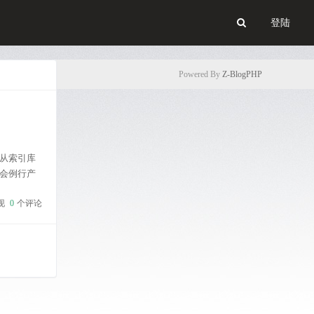
登陆
Powered By
Z-BlogPHP
从索引库
会例行产
如发现站
现
0
个评论