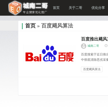
首页
关于二哥
优化分享
首页
» 百度飓风算法
百度推出飓风
城南二哥
百度搜索于近日推
中彻底清除恶劣采
出惩罚数据，同时
百度飓风算法
点索引量大幅减少且
优化分享