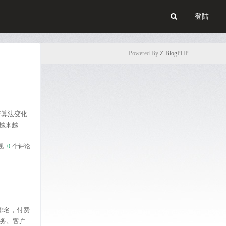
登陆
Powered By
Z-BlogPHP
擎算法变化
越来越
用，做到极
现
0
个评论
排名，付费
务。客户