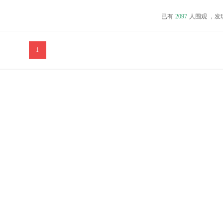
点击付费价格，控制自己在特定关键字搜索结果中的排名；并可以通过设定不同
已有
2097
人围观 ，发
目标访问者。而在国内流行的点击付费搜索引擎有百度，雅虎和...
1