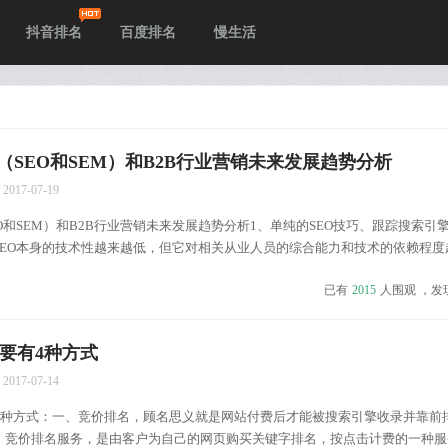
抖音排名
百度排名
慢生活
（SEO和SEM）和B2B行业营销未来发展趋势分析
2017-07-19
O和SEM）和B2B行业营销未来发展趋势分析1、单纯的SEO技巧、跟踪搜索引
SEO本身的技术性越来越低，但它对相关从业人员的综合能力和技术的依赖程度
SEO的探讨来看，基本都是以前的方法。SEO没有秘籍，越朴实的原则，越实
已有
2015
人围观 ，发
与工具结合(长尾关键词分析)再丰富的经验，...
主要有4种方式
2017-07-14
有4种方式：一、竞价排名，顾名思义就是网站付费后才能被搜索引擎收录并靠前
；竞价排名服务，是由客户为自己的网页购买关键字排名，按点击计费的一种服