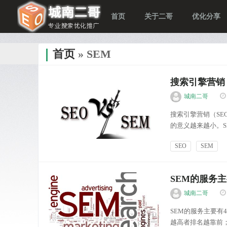
首页
关于二哥
优化分享
首页
» SEM
搜索引擎营销
城南二哥
搜索引擎营销（SE
的意义越来越小。
高。从目前网上关于
SEO
SEM
致就是绝招。2.经验
优化分享
SEM的服务
城南二哥
SEM的服务主要
越高者排名越靠前