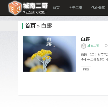
首页
关于二哥
优化分享
首页
» 白露
白露
城南二哥
白露 （二十四节气
令七十二候集解》
上有许多露珠，这
白露
秋露。进入“白露”
慢生活