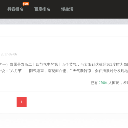
抖音排名
百度排名
慢生活
2017-09-06
之一）白露是农历二十四节气中的第十五个节气，当太阳到达黄经165度时为白
中说：“八月节……阴气渐重，露凝而白也。” 天气渐转凉，会在清晨时分发现
是因夜晚水汽凝结在上面，故名白露。古人以四时配五行，秋属金，金色白，故
已有
27004
人围观 ，发
，晚上会感到一丝丝的凉意。白露由来白露是农历二十四节...
1