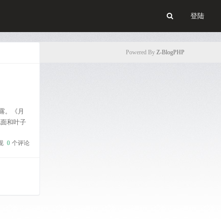
登陆
Powered By
Z-BlogPHP
露。《月
地面和叶子
以白形容
现
0
个评论