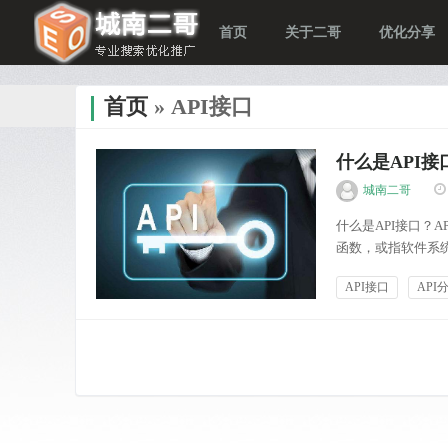
首页
关于二哥
优化分享
首页
» API接口
什么是API接
城南二哥
什么是API接口？API
函数，或指软件系
一组例程的能力，
API接口
API
Application P...
优化分享