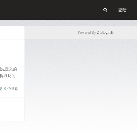
登陆
Powered By
Z-BlogPHP
一些预先定义的
得以访问
名：
现
0
个评论