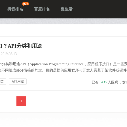
抖音排名
百度排名
慢生活
口？API分类和用途
2019-08-13
分类和用途API（Application Programming Interface，应用程序接口）是
统不同组成部分衔接的约定。目的是提供应用程序与开发人员基于某软件或硬件
而又无需访问原码，或理解内部工作机制的细节。中文名：应用程序接口 外文
分类
API用途
已有
3435
人围观 ，发
1