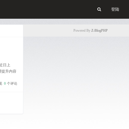
登陆
Powered By
Z-BlogPHP
近日上
理提升内容
网站。和之
现
0
个评论