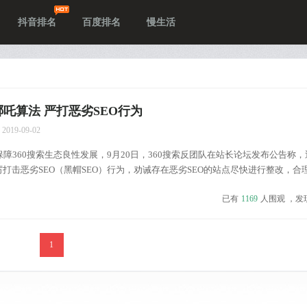
抖音排名
百度排名
慢生活
哪吒算法 严打恶劣SEO行为
2019-09-02
障360搜索生态良性发展，9月20日，360搜索反团队在站长论坛发布公告称，
厉打击恶劣SEO（黑帽SEO）行为，劝诫存在恶劣SEO的站点尽快进行整改，合
值。 据了解，这次发现的恶劣SEO网站主要分布在商情网站、下载站以及地方
已有
1169
人围观 ，发
小网站的情形有所...
1