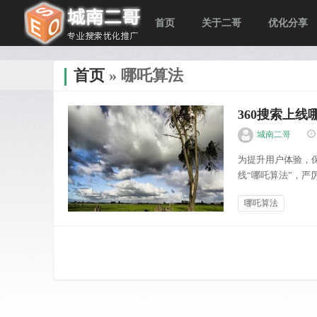
首页
关于二哥
优化分享
首页
» 哪吒算法
360搜索上线
城南二哥
为提升用户体验，保
线“哪吒算法”，严
质量，体现站点价
哪吒算法
前恶劣SEO多出现在
优化分享