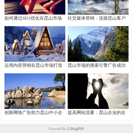
如何通过SEO优化在昆山市场
社交媒体营销：连接昆山客户
脱颖而出
的桥梁
运用内容营销在昆山市场打造
昆山市场的搜索引擎广告成功
品牌影响力
案例分析
创新网络广告助力昆山中小企
提高网站流量：昆山企业的在
业快速成长
线推广秘籍
Powered By
Z-BlogPHP