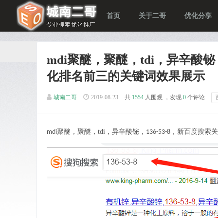
首页
关于二哥
优化分享
mdi聚醚，聚醚，tdi，异辛酸铋
化排名前三的关键词效果展示
城南二哥
2019-08-23
共
1554
人围观 ，发现
0
个评论
聚醚
，聚醚，
tdi
，异辛酸铋，
，新百度搜索关
mdi
136-53-8